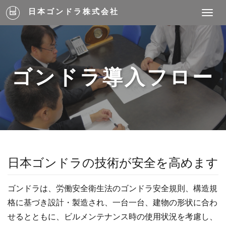
日本ゴンドラ株式会社
Toggle
naviga
ゴンドラ導入フロー
日本ゴンドラの技術が安全を高めます
ゴンドラは、労働安全衛生法のゴンドラ安全規則、構造規
格に基づき設計・製造され、一台一台、建物の形状に合わ
せるとともに、ビルメンテナンス時の使用状況を考慮し、